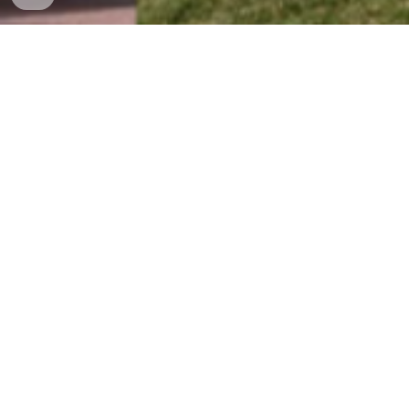
Bastabales Galego 4º ESO
SECCIÓNS
INFANTIL
PRIMARIA