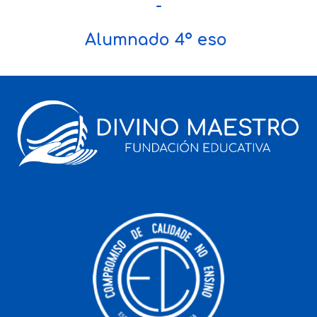
-
Alumn
ado
4º eso